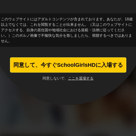
このウェブサイトにはアダルトコンテンツが含まれております。あなたが、18歳
以上でなくては、これを閲覧することが出来ません。（又はこのウェブサイトに
アクセスする、自身の居住国や地域社会における規範・法律に従ってくださ
い。）このポルノ画像で不愉快な気分を致しましたら、視聴するべきではありま
せん。
同意して、今すぐSchoolGirlsHDに入場する
同意しないで、
ここを退場する
原明奈
青山亜里沙
59%
5